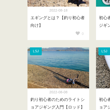
2022-08-18
エギングとは？【釣り初心者
初心
向け】
ジギ
0
LSJ
LSJ
2022-08-08
釣り初心者のためのライトシ
初心
ョアジギング入門【ロッド】
ョア