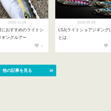
2020-11-05
2019-05-28
者におすすめのライトシ
LSJ(ライトショアジギング)
ジギングルアー
とは
0
他の記事を見る