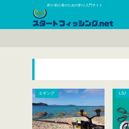
釣り初心者のための釣り入門サイト
エギング
LSJ