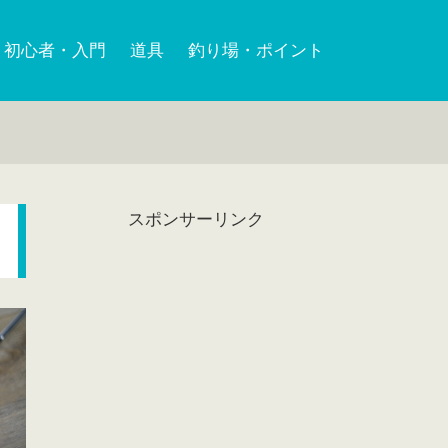
初心者・入門
道具
釣り場・ポイント
スポンサーリンク