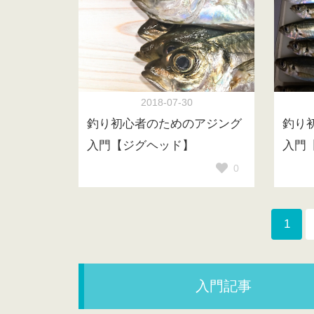
2018-07-30
釣り初心者のためのアジング
釣り
入門【ジグヘッド】
入門
0
1
入門記事