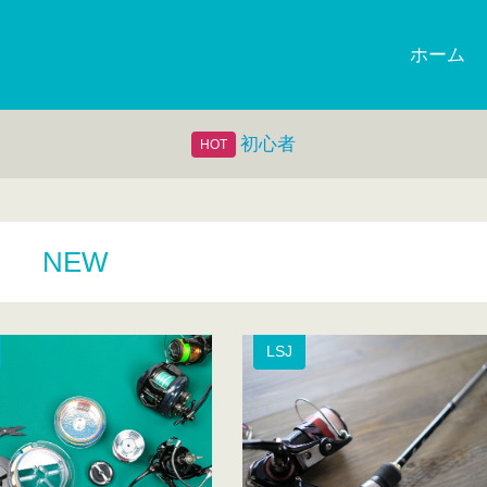
ホーム
初心者
NEW
LSJ