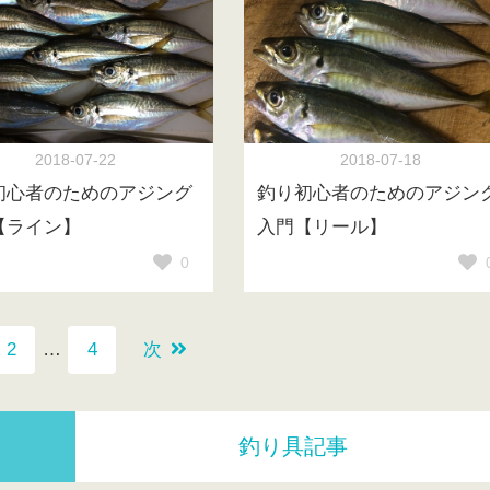
2018-07-22
2018-07-18
初心者のためのアジング
釣り初心者のためのアジン
【ライン】
入門【リール】
0
2
…
4
次
釣り具記事