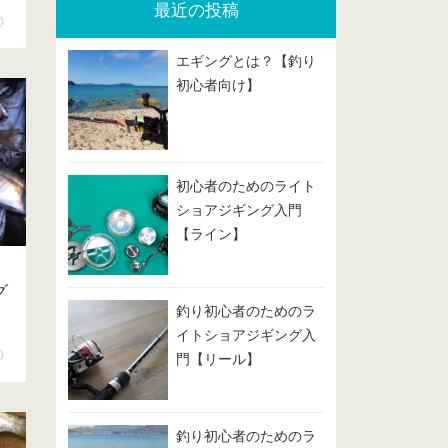
最近の投稿
0
エギングとは？【釣り
初心者向け】
初心者のためのライト
ショアジギング入門
【ライン】
グ
釣り初心者のためのラ
イトショアジギング入
0
門【リール】
釣り初心者のためのラ